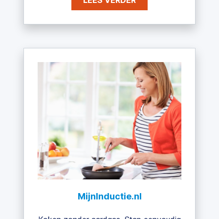
LEES VERDER
MijnInductie.nl